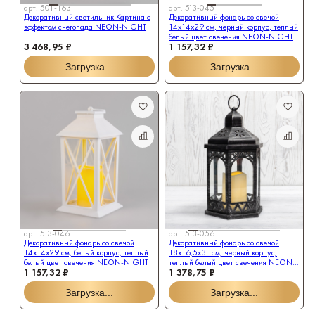
арт.
501-163
арт.
513-045
Декоративный светильник Картина с
Декоративный фонарь со свечой
эффектом снегопада NEON-NIGHT
14x14x29 см, черный корпус, теплый
белый цвет свечения NEON-NIGHT
3 468,95 ₽
1 157,32 ₽
Загрузка...
Загрузка...
арт.
513-046
арт.
513-056
Декоративный фонарь со свечой
Декоративный фонарь со свечой
14x14x29 см, белый корпус, теплый
18x16,5x31 см, черный корпус,
белый цвет свечения NEON-NIGHT
теплый белый цвет свечения NEON-
1 157,32 ₽
1 378,75 ₽
NIGHT
Загрузка...
Загрузка...