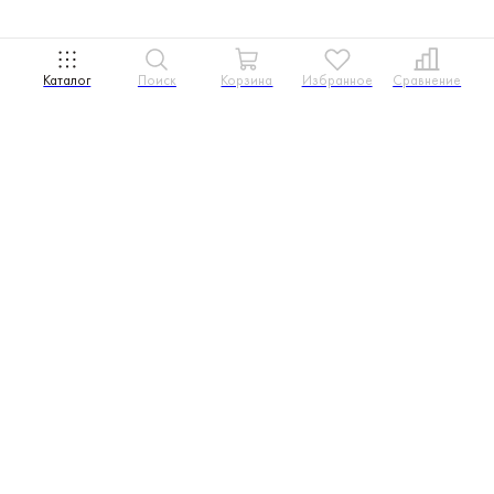
Каталог
Поиск
Корзина
Избранное
Сравнение
Розничный отдел
Оптовый отдел
8 800 707-00-75
+7 495 419-35-29
+7 495 419-35-20
+7 499 702-59-39
sale@neon-night.ru
opt@neon-night.ru
пн-пт с 8 до 18