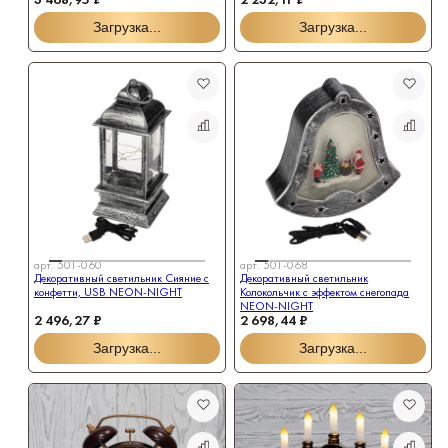
Загрузка...
Загрузка...
арт.
501-060
арт.
501-068
Декоративный светильник Сияние с
Декоративный светильник
конфетти, USB NEON-NIGHT
Колокольчик с эффектом снегопада
NEON-NIGHT
2 496,27 ₽
2 698,44 ₽
Загрузка...
Загрузка...