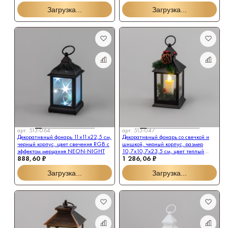
Соц. сети
Загрузка...
Загрузка...
В каталог
Заказать звонок
арт.
513-064
арт.
513-047
Декоративный фонарь 11х11х22,5 см,
Декоративный фонарь со свечкой и
черный корпус, цвет свечения RGB с
шишкой, черный корпус, размер
эффектом мерцания NEON-NIGHT
10,7x10,7x23,5 см, цвет теплый
888,60 ₽
1 286,06 ₽
белый
Загрузка...
Загрузка...