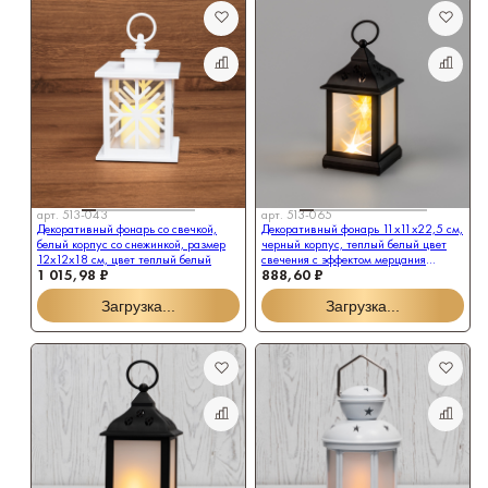
арт.
513-043
арт.
513-065
Декоративный фонарь со свечкой,
Декоративный фонарь 11х11х22,5 см,
белый корпус со снежинкой, размер
черный корпус, теплый белый цвет
12х12х18 см, цвет теплый белый
свечения с эффектом мерцания
1 015,98 ₽
888,60 ₽
NEON-NIGHT
Загрузка...
Загрузка...