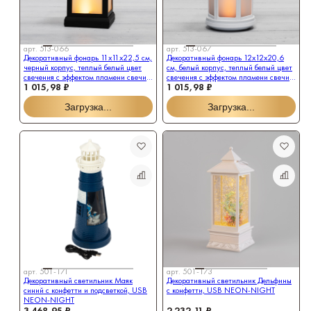
арт.
513-066
арт.
513-067
Декоративный фонарь 11х11х22,5 см,
Декоративный фонарь 12х12х20,6
черный корпус, теплый белый цвет
см, белый корпус, теплый белый цвет
свечения с эффектом пламени свечи
свечения с эффектом пламени свечи
1 015,98 ₽
1 015,98 ₽
NEON-NIGHT
NEON-NIGHT
Загрузка...
Загрузка...
арт.
501-171
арт.
501-173
Декоративный светильник Маяк
Декоративный светильник Дельфины
синий с конфетти и подсветкой, USB
с конфетти, USB NEON-NIGHT
NEON-NIGHT
3 468,95 ₽
2 232,11 ₽