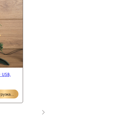
т USB,
рузка...