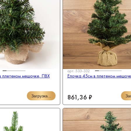
арт.
533-332
в плетеном мешочке, ПВХ
Елочка 45см в плетеном мешочк
861,36 ₽
Загрузка...
Заг