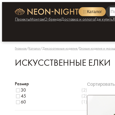
Каталог
Проекты
Монтаж
О бренде
Доставка и оплата
Где купить
К
Главная
/
Каталог
/
Декоративные изделия
/
Еловые изделия и укра
ИСКУССТВЕННЫЕ ЕЛКИ
Размер
Сортировать
30
(
2
)
45
(
2
)
60
(
1
)