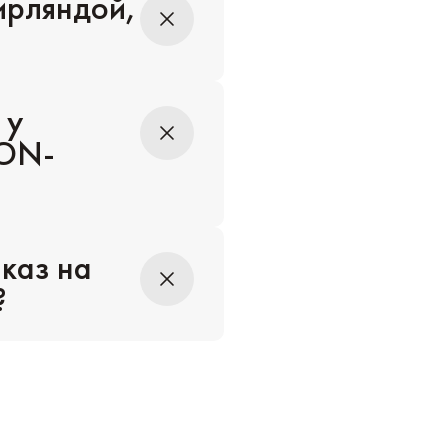
гирляндой,
 у
EON-
каз на
?