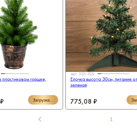
арт.
533-325
в пластиковом горшке,
Елочка высота 30см, питание о
зеленая
 ₽
775,08 ₽
Загрузка...
Заг
1