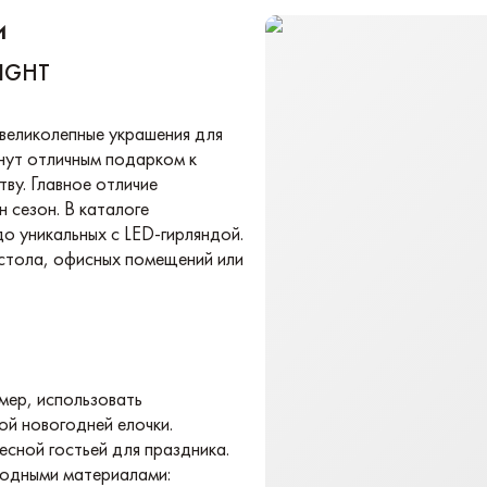
и
NIGHT
еликолепные украшения для
нут отличным подарком к
ву. Главное отличие
 сезон. В каталоге
до уникальных с LED-гирляндой.
 стола, офисных помещений или
мер, использовать
ой новогодней елочки.
есной гостьей для праздника.
родными материалами: