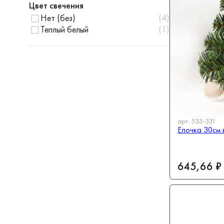
Цвет свечения
Нет (без)
(
4
)
Теплый белый
(
1
)
арт.
533-331
Елочка 30см 
645,66 ₽