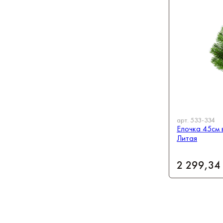
арт.
533-334
Елочка 45см 
Литая
2 299,34