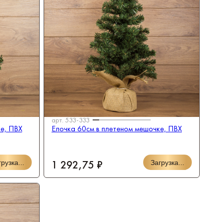
арт.
533-333
е, ПВХ
Елочка 60см в плетеном мешочке, ПВХ
1 292,75 ₽
рузка...
Загрузка...