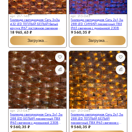
арт.
217-146
арт.
215-043
Гирлянда светодиодная Сеть 2x3м
Гирлянда светодиодная Сеть 2х1,5м
432 LED ТЕПЛЫЙ БЕЛЫЙ белый
288 LED СИНИЙ прозрачный ПВХ
каучук IP67 постоянное свечение
IP65 свечение с динамикой 230В
18 965,63 ₽
9 560,35 ₽
230В блок в комплекте NEON-
блок в комплекте NEON-NIGHT
NIGHT
Загрузка...
Загрузка...
арт.
215-045
арт.
215-046
Гирлянда светодиодная Сеть 2х1,5м
Гирлянда светодиодная Сеть 2х1,5м
288 LED БЕЛЫЙ прозрачный ПВХ
288 LED ТЕПЛЫЙ БЕЛЫЙ
IP65 свечение с динамикой 230В
прозрачный ПВХ IP65 свечение с
9 560,35 ₽
9 560,35 ₽
блок в комплекте NEON-NIGHT
динамикой 230В блок в комплекте
NEON-NIGHT