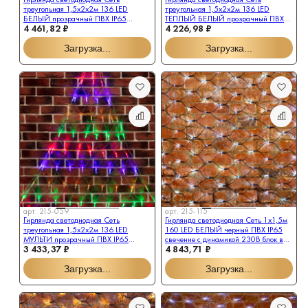
Соц. сети
треугольная 1,5х2х2м 136 LED
треугольная 1,5х2х2м 136 LED
БЕЛЫЙ прозрачный ПВХ IP65
ТЕПЛЫЙ БЕЛЫЙ прозрачный ПВХ
4 461,82 ₽
4 226,98 ₽
свечение с динамикой 230В
IP65 свечение с динамикой 230В
контроллер в комплекте NEON-
контроллер в комплекте NEON-
Загрузка...
Загрузка...
NIGHT
NIGHT
В каталог
Заказать звонок
арт.
215-059
арт.
215-115
Гирлянда светодиодная Сеть
Гирлянда светодиодная Сеть 1х1,5м
треугольная 1,5х2х2м 136 LED
160 LED БЕЛЫЙ черный ПВХ IP65
МУЛЬТИ прозрачный ПВХ IP65
свечение с динамикой 230В блок в
3 433,37 ₽
4 843,71 ₽
свечение с динамикой 230В
комплекте NEON-NIGHT
контроллер в комплекте NEON-
Загрузка...
Загрузка...
NIGHT