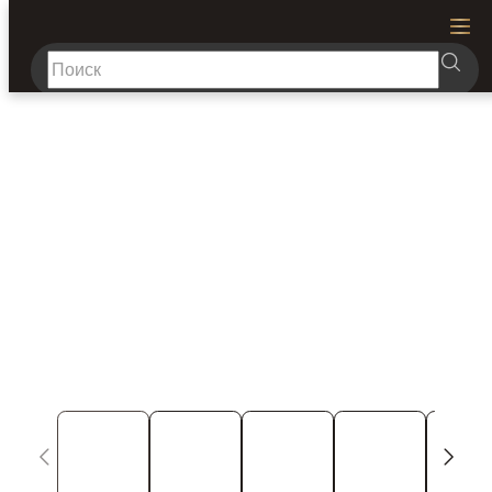
1
/
5
Каталог
Где купить
О бренде
Доставка и оплата
Новости
Статьи
Монтаж
Проекты
Реквизиты
Калькуляторы подсветки
Контакты
Розничный отдел
Оптовый отдел
8 800 707-00-75
+7 495 419-35-29
+7 495 419-35-20
+7 499 702-59-39
sale@neon-night.ru
opt@neon-night.ru
пн-пт с 8 до 18
Электронные каталоги
Скачать каталог PRO&OUTDOOR 2026
Скачать каталог HOME 2026