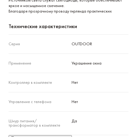
Источником света служат светодиоды, которые обеспечивают 
яркое и насыщенное свечение.

Благодаря прозрачному проводу гирлянда практических 
незаметна и легко сочетается с любым стилем интерьера или 
экстерьера.
Технические характеристики
Серия
OUTDOOR
Применение
Украшение окна
Контроллер в комплекте
Нет
Управление с телефона
Нет
Шнур питания/
Да
трансформатор в комплекте