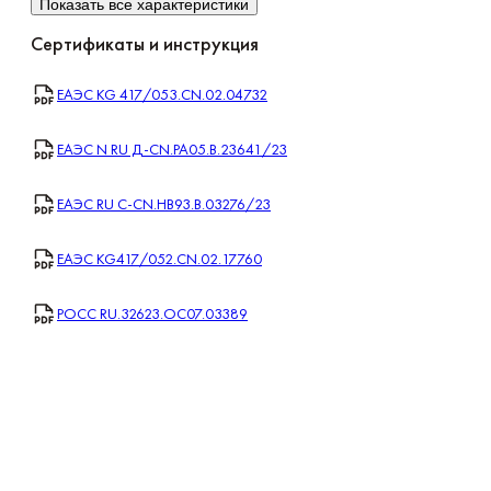
Показать все характеристики
Сертификаты и инструкция
ЕАЭС KG 417/053.CN.02.04732
ЕАЭС N RU Д-CN.РА05.В.23641/23
ЕАЭС RU С-CN.НВ93.В.03276/23
ЕАЭС KG417/052.CN.02.17760
РОСС RU.32623.OC07.03389