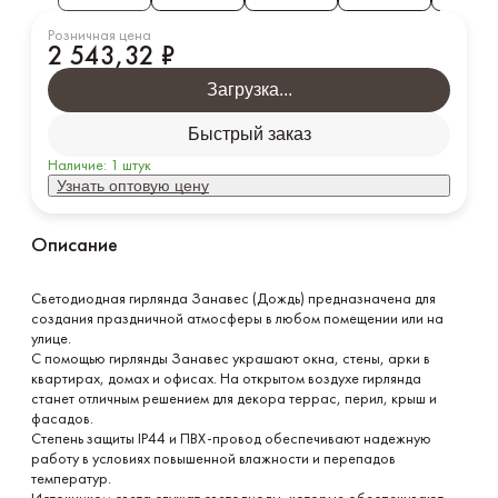
Соц. сети
Розничная цена
2 543,32 ₽
В каталог
Загрузка...
Заказать звонок
Быстрый заказ
Наличие:
1
штук
Узнать оптовую цену
Описание
Светодиодная гирлянда Занавес (Дождь) предназначена для 
создания праздничной атмосферы в любом помещении или на 
улице.

С помощью гирлянды Занавес украшают окна, стены, арки в 
квартирах, домах и офисах. На открытом воздухе гирлянда 
станет отличным решением для декора террас, перил, крыш и 
фасадов. 

Степень защиты IP44 и ПВХ-провод обеспечивают надежную 
работу в условиях повышенной влажности и перепадов 
температур.
