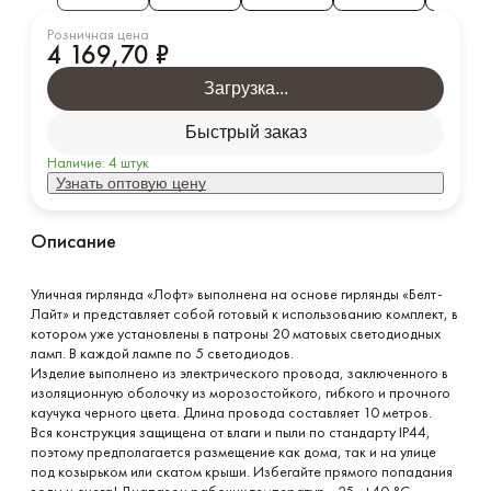
Соц. сети
Розничная цена
4 169,70 ₽
В каталог
Загрузка...
Заказать звонок
Быстрый заказ
Наличие:
4
штук
Узнать оптовую цену
Описание
Уличная гирлянда «Лофт» выполнена на основе гирлянды «Белт-
Лайт» и представляет собой готовый к использованию комплект, в 
котором уже установлены в патроны 20 матовых светодиодных 
ламп. В каждой лампе по 5 светодиодов.  

Изделие выполнено из электрического провода, заключенного в 
изоляционную оболочку из морозостойкого, гибкого и прочного 
каучука черного цвета. Длина провода составляет 10 метров.

Вся конструкция защищена от влаги и пыли по стандарту IP44, 
поэтому предполагается размещение как дома, так и на улице 
под козырьком или скатом крыши. Избегайте прямого попадания 