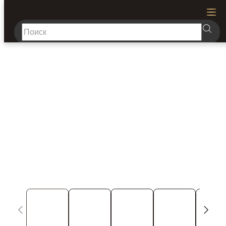
1
/
5
Каталог
Где купить
О бренде
Доставка и оплата
Новости
Статьи
Монтаж
Проекты
Реквизиты
Калькуляторы подсветки
Контакты
Розничный отдел
Оптовый отдел
8 800 707-00-75
+7 495 419-35-29
+7 495 419-35-20
+7 499 702-59-39
sale@neon-night.ru
opt@neon-night.ru
пн-пт с 8 до 18
Электронные каталоги
Скачать каталог PRO&OUTDOOR 2026
Скачать каталог HOME 2026