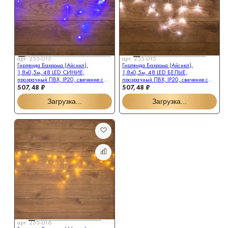
арт.
255-013
арт.
255-015
Гирлянда Бахрома (Айсикл),
Гирлянда Бахрома (Айсикл),
1,8х0,5м, 48 LED СИНИЕ,
1,8х0,5м, 48 LED БЕЛЫЕ,
прозрачный ПВХ, IP20, свечение с
прозрачный ПВХ, IP20, свечение с
507,48 ₽
507,48 ₽
динамикой, 230В, не соединяется
динамикой, 230В, не соединяется
Загрузка...
Загрузка...
арт.
255-016